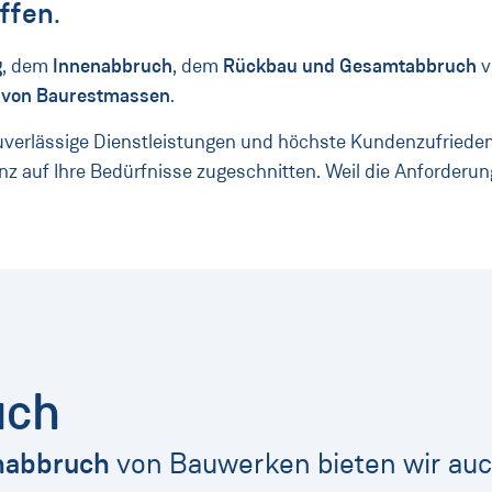
ffen
.
g
, dem
Innenabbruch
, dem
Rückbau und Gesamtabbruch
v
 von Baurestmassen
.
f zuverlässige Dienstleistungen und höchste Kundenzufriede
ganz auf Ihre Bedürfnisse zugeschnitten. Weil die Anforderu
uch
nabbruch
von Bauwerken bieten wir auc